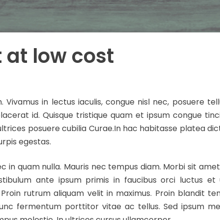
t at low cost
ivamus in lectus iaculis, congue nisl nec, posuere tel
lacerat id. Quisque tristique quam et ipsum congue tinc
 ultrices posuere cubilia Curae.In hac habitasse platea di
rpis egestas.
Donec in quam nulla. Mauris nec tempus diam. Morbi sit a
tibulum ante ipsum primis in faucibus orci luctus et 
 Proin rutrum aliquam velit in maximus. Proin blandit t
unc fermentum porttitor vitae ac tellus. Sed ipsum m
pus molestie. In ultrices cursus ullamcorper.