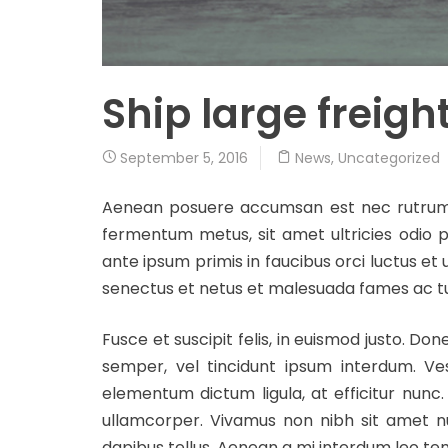
Ship large freigh
September 5, 2016
News
,
Uncategorized
Aenean posuere accumsan est nec rutrum. V
fermentum metus, sit amet ultricies odio p
ante ipsum primis in faucibus orci luctus et
senectus et netus et malesuada fames ac tu
Fusce et suscipit felis, in euismod justo. 
semper, vel tincidunt ipsum interdum. Ves
elementum dictum ligula, at efficitur nunc.
ullamcorper. Vivamus non nibh sit amet n
dapibus tellus. Aenean a mi interdum leo tem