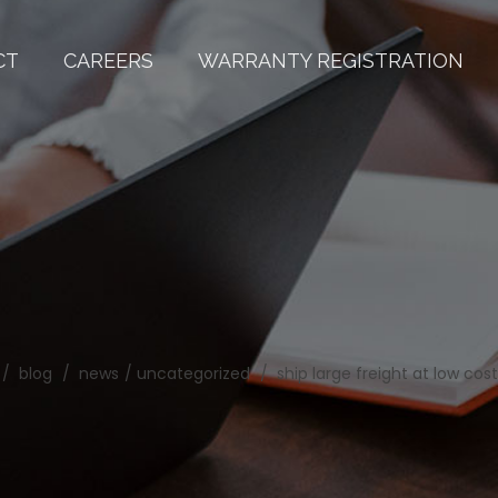
CT
CAREERS
WARRANTY REGISTRATION
blog
news
uncategorized
ship large freight at low cost