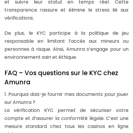
et suivre leur statut en temps réel. Cette
transparence rassure et élimine le stress lié aux
vérifications.
De plus, le KYC participe à la politique de jeu
responsable en limitant l’accès aux mineurs ou
personnes à risque. Ainsi, Amunra s’engage pour un
environnement sain et éthique.
FAQ – Vos questions sur le KYC chez
Amunra
1. Pourquoi dois-je fournir mes documents pour jouer
sur Amunra ?
La vérification KYC permet de sécuriser votre
compte et d’assurer la conformité légale. C’est une
mesure standard chez tous les casinos en ligne