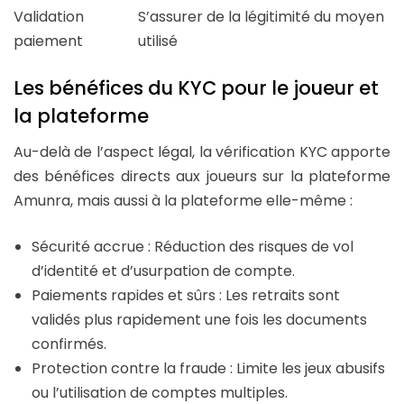
Validation
S’assurer de la légitimité du moyen
paiement
utilisé
Les bénéfices du KYC pour le joueur et
la plateforme
Au-delà de l’aspect légal, la vérification KYC apporte
des bénéfices directs aux joueurs sur la plateforme
Amunra, mais aussi à la plateforme elle-même :
Sécurité accrue : Réduction des risques de vol
d’identité et d’usurpation de compte.
Paiements rapides et sûrs : Les retraits sont
validés plus rapidement une fois les documents
confirmés.
Protection contre la fraude : Limite les jeux abusifs
ou l’utilisation de comptes multiples.