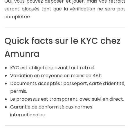
Oui, vous pouvez déposer et jouer, mais vos retraits
seront bloqués tant que la vérification ne sera pas
complétée.
Quick facts sur le KYC chez
Amunra
KYC est obligatoire avant tout retrait.
Validation en moyenne en moins de 48h.
Documents acceptés : passeport, carte d’identité,
permis.
Le processus est transparent, avec suivi en direct.
Garantie de conformité aux normes
internationales.