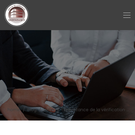
home
blog
news
l’importance de la vérification ...