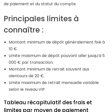
de paiement et du statut du compte.
Principales limites à
connaître :
Montant minimum de dépôt généralement fixé à
10 €.
Limite maximum de dépôt pouvant aller jusqu’à 5
000 € par transaction.
Montant minimum de retrait souvent aux
alentours de 20 €.
Limite maximum de retrait mensuelle variable
selon le niveau VIP.
Tableau récapitulatif des frais et
limites par moyen de paiement