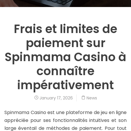
Frais et limites de
paiement sur
Spinmama Casino à
connaître
impérativement
January 17, 2026
News
Spinmama Casino est une plateforme de jeu en ligne
appréciée pour ses fonctionnalités intuitives et son
large éventail de méthodes de paiement. Pour tout