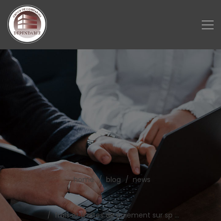
home
blog
news
frais et limites de paiement sur sp ...