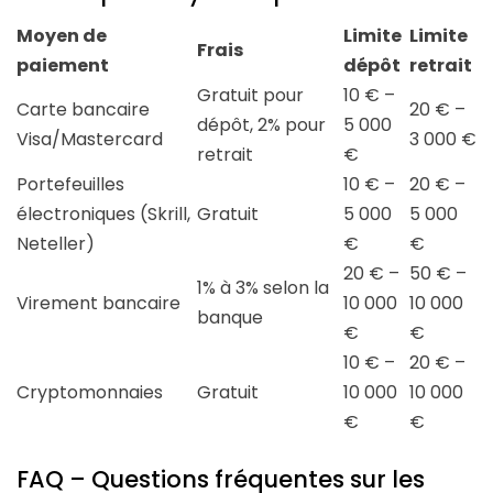
Moyen de
Limite
Limite
Frais
paiement
dépôt
retrait
Gratuit pour
10 € –
Carte bancaire
20 € –
dépôt, 2% pour
5 000
Visa/Mastercard
3 000 €
retrait
€
Portefeuilles
10 € –
20 € –
électroniques (Skrill,
Gratuit
5 000
5 000
Neteller)
€
€
20 € –
50 € –
1% à 3% selon la
Virement bancaire
10 000
10 000
banque
€
€
10 € –
20 € –
Cryptomonnaies
Gratuit
10 000
10 000
€
€
FAQ – Questions fréquentes sur les