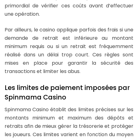
primordial de vérifier ces coûts avant d’effectuer
une opération.
Par ailleurs, le casino applique parfois des frais si une
demande de retrait est inférieure au montant
minimum requis ou si un retrait est fréquemment
réalisé dans un délai trop court. Ces règles sont
mises en place pour garantir la sécurité des
transactions et limiter les abus.
Les limites de paiement imposées par
Spinmama Casino
Spinmama Casino établit des limites précises sur les
montants minimum et maximum des dépôts et
retraits afin de mieux gérer la trésorerie et protéger
les joueurs. Ces limites varient en fonction du moyen