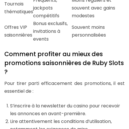
Fréquents,
Moins réguliers et
Tournois
jackpots
souvent avec gains
thématiques
compétitifs
modestes
Bonus exclusifs,
Offres VIP
Souvent moins
invitations à
saisonnières
personnalisées
events
Comment profiter au mieux des
promotions saisonnières de Ruby Slots
?
Pour tirer parti efficacement des promotions, il est
essentiel de :
S’inscrire à la newsletter du casino pour recevoir
les annonces en avant-première.
Lire attentivement les conditions d’utilisation,