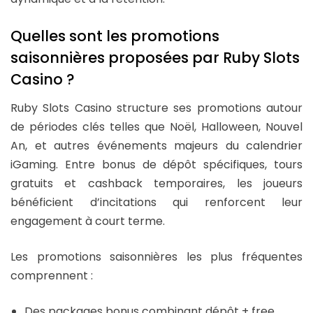
Quelles sont les promotions
saisonnières proposées par Ruby Slots
Casino ?
Ruby Slots Casino structure ses promotions autour
de périodes clés telles que Noël, Halloween, Nouvel
An, et autres événements majeurs du calendrier
iGaming. Entre bonus de dépôt spécifiques, tours
gratuits et cashback temporaires, les joueurs
bénéficient d’incitations qui renforcent leur
engagement à court terme.
Les promotions saisonnières les plus fréquentes
comprennent :
Des packages bonus combinant dépôt + free