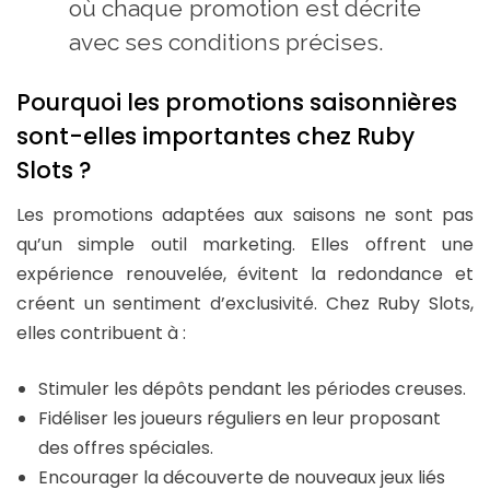
où chaque promotion est décrite
avec ses conditions précises.
Pourquoi les promotions saisonnières
sont-elles importantes chez Ruby
Slots ?
Les promotions adaptées aux saisons ne sont pas
qu’un simple outil marketing. Elles offrent une
expérience renouvelée, évitent la redondance et
créent un sentiment d’exclusivité. Chez Ruby Slots,
elles contribuent à :
Stimuler les dépôts pendant les périodes creuses.
Fidéliser les joueurs réguliers en leur proposant
des offres spéciales.
Encourager la découverte de nouveaux jeux liés