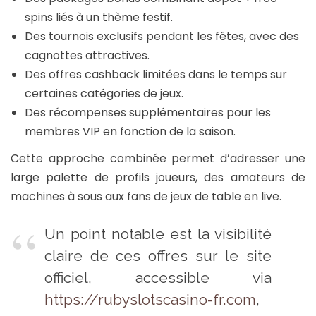
spins liés à un thème festif.
Des tournois exclusifs pendant les fêtes, avec des
cagnottes attractives.
Des offres cashback limitées dans le temps sur
certaines catégories de jeux.
Des récompenses supplémentaires pour les
membres VIP en fonction de la saison.
Cette approche combinée permet d’adresser une
large palette de profils joueurs, des amateurs de
machines à sous aux fans de jeux de table en live.
Un point notable est la visibilité
claire de ces offres sur le site
officiel, accessible via
https://rubyslotscasino-fr.com
,