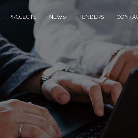
PROJECTS
NEWS
TENDERS
CONTA