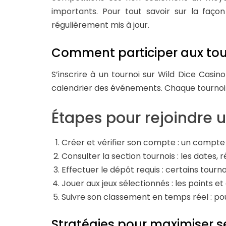
importants. Pour tout savoir sur la faço
régulièrement mis à jour.
Comment participer aux tour
S’inscrire à un tournoi sur Wild Dice Casin
calendrier des événements. Chaque tournoi 
Étapes pour rejoindre u
Créer et vérifier son compte : un compte v
Consulter la section tournois : les dates, 
Effectuer le dépôt requis : certains tou
Jouer aux jeux sélectionnés : les points 
Suivre son classement en temps réel : pou
Stratégies pour maximiser s