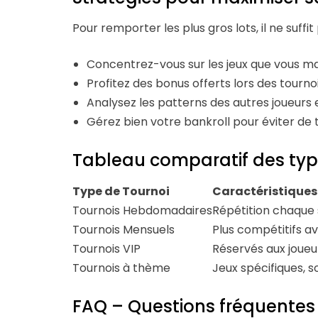
Pour remporter les plus gros lots, il ne suf
Concentrez-vous sur les jeux que vous maî
Profitez des bonus offerts lors des tourn
Analysez les patterns des autres joueurs 
Gérez bien votre bankroll pour éviter de
Tableau comparatif des type
Type de Tournoi
Caractéristiques
Tournois Hebdomadaires
Répétition chaque
Tournois Mensuels
Plus compétitifs a
Tournois VIP
Réservés aux joueu
Tournois à thème
Jeux spécifiques, 
FAQ – Questions fréquentes