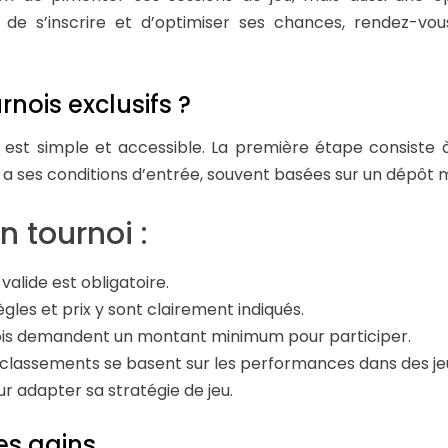
n de s’inscrire et d’optimiser ses chances, rendez-vo
nois exclusifs ?
o est simple et accessible. La première étape consiste à
a ses conditions d’entrée, souvent basées sur un dépôt m
n tournoi :
alide est obligatoire.
règles et prix y sont clairement indiqués.
rnois demandent un montant minimum pour participer.
et classements se basent sur les performances dans des je
r adapter sa stratégie de jeu.
es gains