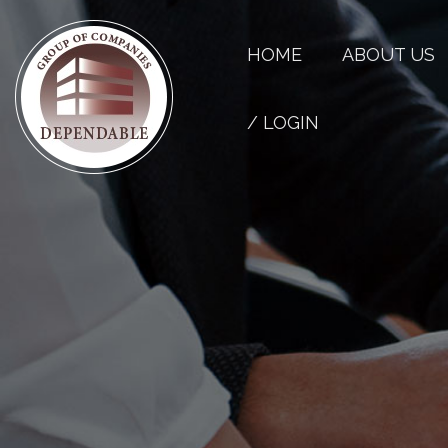
HOME
ABOUT US
/ LOGIN