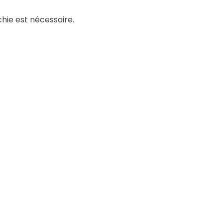
chie est nécessaire.