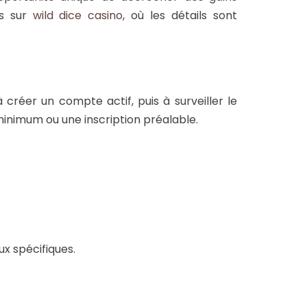
us sur
wild dice casino
, où les détails sont
 créer un compte actif, puis à surveiller le
inimum ou une inscription préalable.
ux spécifiques.