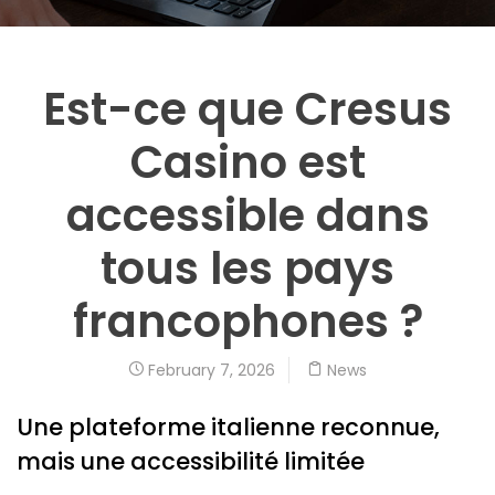
Est-ce que Cresus
Casino est
accessible dans
tous les pays
francophones ?
February 7, 2026
News
Une plateforme italienne reconnue,
mais une accessibilité limitée