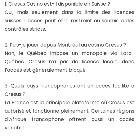
1. Cresus Casino est-il disponible en Suisse ?
Oui, mais seulement dans la limite des licences
suisses. L’accès peut être restreint ou soumis à des
contrôles stricts.
2. Puis-je jouer depuis Montréal au casino Cresus ?
Non, le Québec impose un monopole via Loto-
Québec. Cresus n’a pas de licence locale, donc
l’accès est généralement bloqué.
3. Quels pays francophones ont un accès facilité à
Cresus ?
La France est la principale plateforme où Cresus est
autorisé et fonctionne pleinement. Certaines régions
d’Afrique francophone offrent aussi un accès
variable.