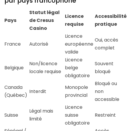
par pays francophone
Statut légal
Licence
Accessibilité
Pays
de Cresus
requise
pratique
Casino
Licence
Oui, accès
France
Autorisé
européenne
complet
valide
Licence
Non/licence
Souvent
Belgique
belge
locale requise
bloqué
obligatoire
Bloqué ou
Canada
Monopole
Interdit
non
(Québec)
provincial
accessible
Licence
Légal mais
Suisse
suisse
Restreint
limité
obligatoire
Sénégal /
Accès