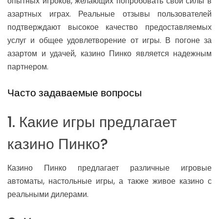
опытных игроков, желающих попробовать свои силы в
азартных играх. Реальные отзывы пользователей
подтверждают высокое качество предоставляемых
услуг и общее удовлетворение от игры. В погоне за
азартом и удачей, казино Пинко является надежным
партнером.
Часто задаваемые вопросы
1. Какие игры предлагает
казино Пинко?
Казино Пинко предлагает различные игровые
автоматы, настольные игры, а также живое казино с
реальными дилерами.