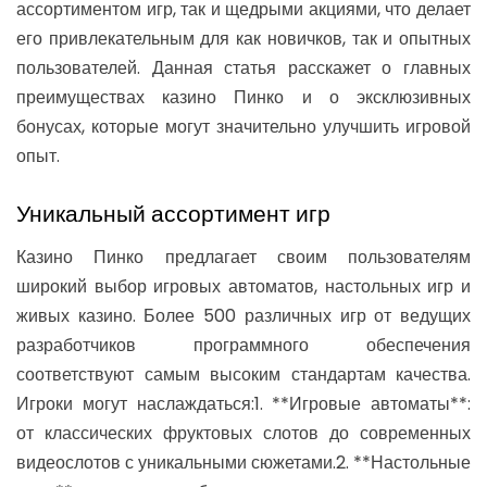
ассортиментом игр, так и щедрыми акциями, что делает
его привлекательным для как новичков, так и опытных
пользователей. Данная статья расскажет о главных
преимуществах казино Пинко и о эксклюзивных
бонусах, которые могут значительно улучшить игровой
опыт.
Уникальный ассортимент игр
Казино Пинко предлагает своим пользователям
широкий выбор игровых автоматов, настольных игр и
живых казино. Более 500 различных игр от ведущих
разработчиков программного обеспечения
соответствуют самым высоким стандартам качества.
Игроки могут наслаждаться:1. **Игровые автоматы**:
от классических фруктовых слотов до современных
видеослотов с уникальными сюжетами.2. **Настольные