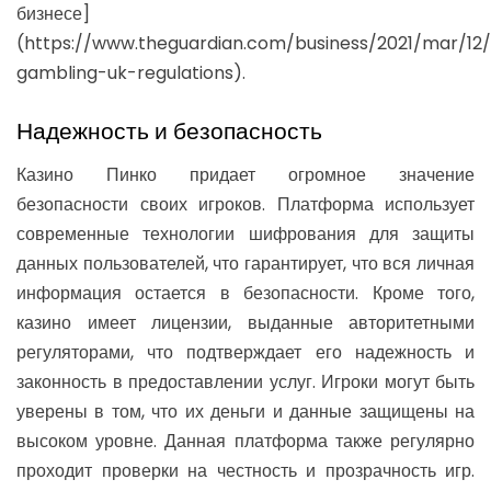
бизнесе]
(https://www.theguardian.com/business/2021/mar/12/
gambling-uk-regulations).
Надежность и безопасность
Казино Пинко придает огромное значение
безопасности своих игроков. Платформа использует
современные технологии шифрования для защиты
данных пользователей, что гарантирует, что вся личная
информация остается в безопасности. Кроме того,
казино имеет лицензии, выданные авторитетными
регуляторами, что подтверждает его надежность и
законность в предоставлении услуг. Игроки могут быть
уверены в том, что их деньги и данные защищены на
высоком уровне. Данная платформа также регулярно
проходит проверки на честность и прозрачность игр.