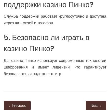
поддержки казино Пинко?
Служба поддержки работает круглосуточно и доступна
через чат, email и телефон.
5. Безопасно ли играть в
казино Пинко?
Да, казино Пинко использует современные технологии
шифрования и имеет лицензии, что гарантирует
безопасность и надежность игр.
Previous
Next