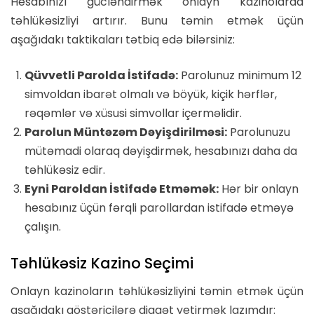
Hesabınızı gücləndirmək onlayn kazinolarda
təhlükəsizliyi artırır. Bunu təmin etmək üçün
aşağıdakı taktikaları tətbiq edə bilərsiniz:
Qüvvetli Parolda İstifadə:
Parolunuz minimum 12
simvoldan ibarət olmalı və böyük, kiçik hərflər,
rəqəmlər və xüsusi simvollar içerməlidir.
Parolun Müntəzəm Dəyişdirilməsi:
Parolunuzu
mütəmadi olaraq dəyişdirmək, hesabınızı daha da
təhlükəsiz edir.
Eyni Paroldan İstifadə Etməmək:
Hər bir onlayn
hesabınız üçün fərqli parollardan istifadə etməyə
çalışın.
Təhlükəsiz Kazino Seçimi
Onlayn kazinoların təhlükəsizliyini təmin etmək üçün
aşağıdakı göstəricilərə diqqət yetirmək lazımdır: