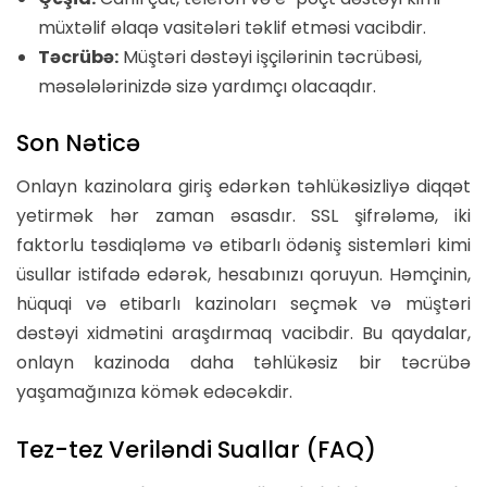
müxtəlif əlaqə vasitələri təklif etməsi vacibdir.
Təcrübə:
Müştəri dəstəyi işçilərinin təcrübəsi,
məsələlərinizdə sizə yardımçı olacaqdır.
Son Nəticə
Onlayn kazinolara giriş edərkən təhlükəsizliyə diqqət
yetirmək hər zaman əsasdır. SSL şifrələmə, iki
faktorlu təsdiqləmə və etibarlı ödəniş sistemləri kimi
üsullar istifadə edərək, hesabınızı qoruyun. Həmçinin,
hüquqi və etibarlı kazinoları seçmək və müştəri
dəstəyi xidmətini araşdırmaq vacibdir. Bu qaydalar,
onlayn kazinoda daha təhlükəsiz bir təcrübə
yaşamağınıza kömək edəcəkdir.
Tez-tez Veriləndi Suallar (FAQ)