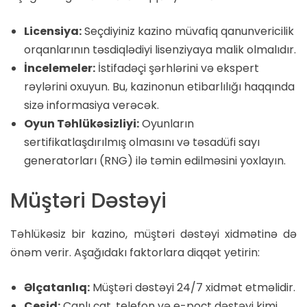
Licensiya:
Seçdiyiniz kazino müvafiq qanunvericilik
orqanlarının təsdiqlədiyi lisenziyaya malik olmalıdır.
İncelemeler:
İstifadəçi şərhlərini və ekspert
rəylərini oxuyun. Bu, kazinonun etibarlılığı haqqında
sizə informasiya verəcək.
Oyun Təhlükəsizliyi:
Oyunların
sertifikatlaşdırılmış olmasını və təsadüfi sayı
generatorları (RNG) ilə təmin edilməsini yoxlayın.
Müştəri Dəstəyi
Təhlükəsiz bir kazino, müştəri dəstəyi xidmətinə də
önəm verir. Aşağıdakı faktorlara diqqət yetirin:
Əlçatanlıq:
Müştəri dəstəyi 24/7 xidmət etməlidir.
Çeşid:
Canlı çat, telefon və e-poçt dəstəyi kimi