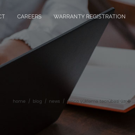
CT
CAREERS
WARRANTY REGISTRATION
home
blog
news
pinco yükləmə təcrübəsi üzr� ...