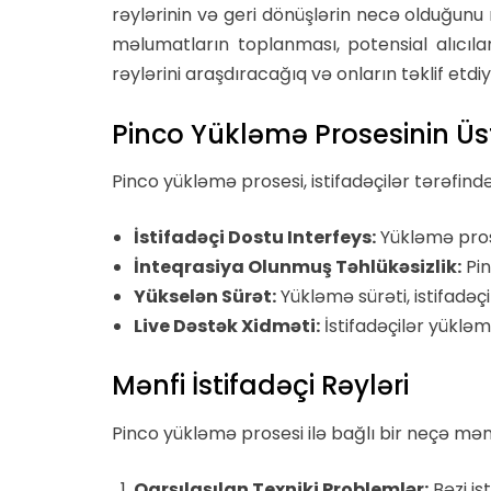
rəylərinin və geri dönüşlərin necə olduğunu
məlumatların toplanması, potensial alıcıla
rəylərini araşdıracağıq və onların təklif etdi
Pinco Yükləmə Prosesinin Üs
Pinco yükləmə prosesi, istifadəçilər tərəfind
İstifadəçi Dostu Interfeys:
Yükləmə prose
İnteqrasiya Olunmuş Təhlükəsizlik:
Pin
Yükselən Sürət:
Yükləmə sürəti, istifadəçil
Live Dəstək Xidməti:
İstifadəçilər yüklə
Mənfi İstifadəçi Rəyləri
Pinco yükləmə prosesi ilə bağlı bir neçə mənfi
Qarşılaşılan Texniki Problemlər:
Bəzi is