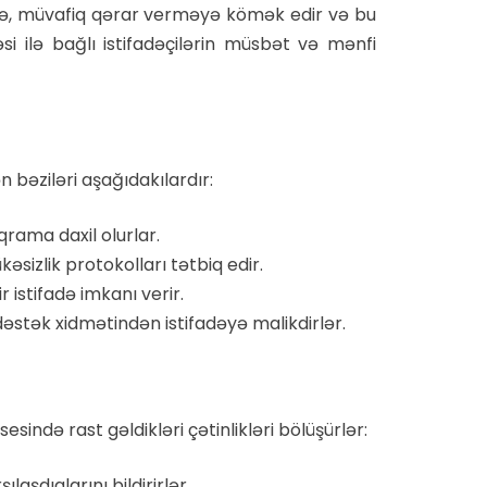
rübə, müvafiq qərar verməyə kömək edir və bu
i ilə bağlı istifadəçilərin müsbət və mənfi
 bəziləri aşağıdakılardır:
qrama daxil olurlar.
əsizlik protokolları tətbiq edir.
r istifadə imkanı verir.
əstək xidmətindən istifadəyə malikdirlər.
sində rast gəldikləri çətinlikləri bölüşürlər:
aşdıqlarını bildirirlər.