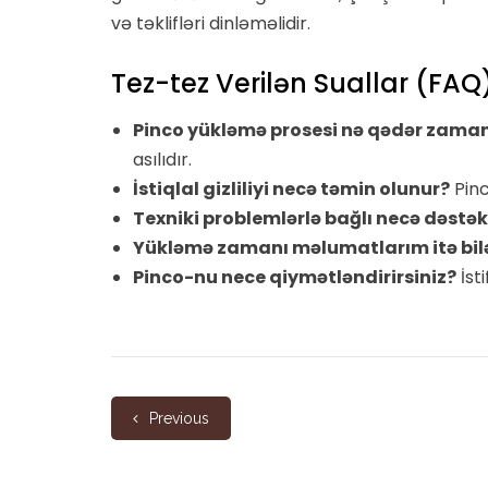
və təklifləri dinləməlidir.
Tez-tez Verilən Suallar (FAQ
Pinco yükləmə prosesi nə qədər zaman
asılıdır.
İstiqlal gizliliyi necə təmin olunur?
Pinc
Texniki problemlərlə bağlı necə dəstək
Yükləmə zamanı məlumatlarım itə bil
Pinco-nu nece qiymətləndirirsiniz?
İst
Previous