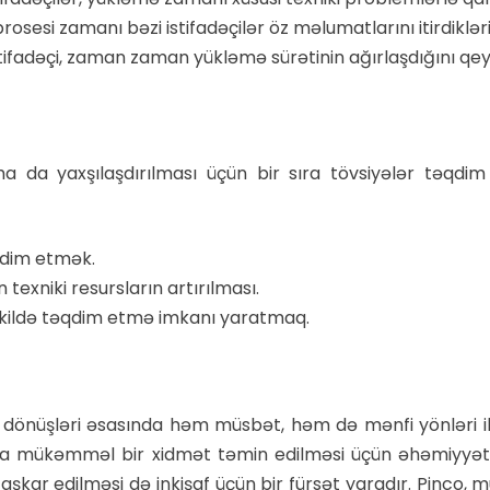
sesi zamanı bəzi istifadəçilər öz məlumatlarını itirdiklərin
ifadəçi, zaman zaman yükləmə sürətinin ağırlaşdığını qey
ha da yaxşılaşdırılması üçün bir sıra tövsiyələr təqdim
qdim etmək.
texniki resursların artırılması.
 şəkildə təqdim etmə imkanı yaratmaq.
i dönüşləri əsasında həm müsbət, həm də mənfi yönləri il
daha mükəmməl bir xidmət təmin edilməsi üçün əhəmiyyətl
n aşkar edilməsi də inkişaf üçün bir fürsət yaradır. Pinco