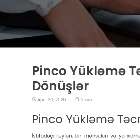
Pinco Yükləmə Təc
Dönüşlər
April 20, 2026
News
Pinco Yükləmə Təcrü
İstifadəçi rəyləri, bir məhsulun və ya xid