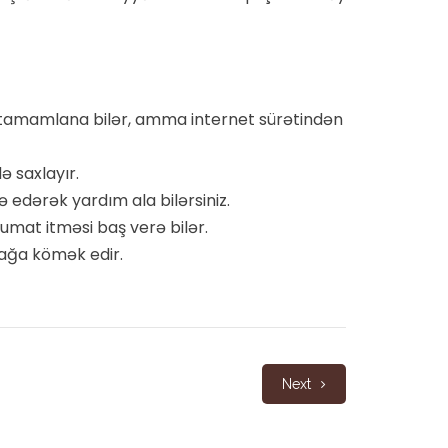
tamamlana bilər, amma internet sürətindən
ə saxlayır.
 edərək yardım ala bilərsiniz.
umat itməsi baş verə bilər.
mağa kömək edir.
Next