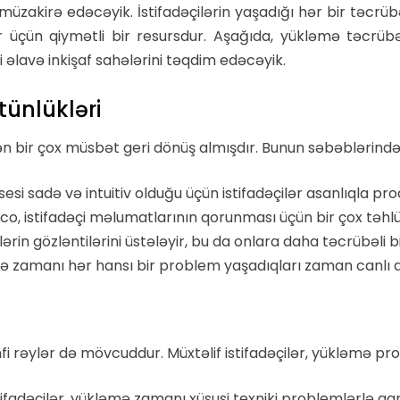
 müzakirə edəcəyik. İstifadəçilərin yaşadığı hər bir təc
r üçün qiymətli bir resursdur. Aşağıda, yükləmə təcrübəs
yi əlavə inkişaf sahələrini təqdim edəcəyik.
tünlükləri
ən bir çox müsbət geri dönüş almışdır. Bunun səbəblərindən
si sadə və intuitiv olduğu üçün istifadəçilər asanlıqla pro
co, istifadəçi məlumatlarının qorunması üçün bir çox təhlük
ərin gözləntilərini üstələyir, bu da onlara daha təcrübəli bi
mə zamanı hər hansı bir problem yaşadıqları zaman canlı d
 rəylər də mövcuddur. Müxtəlif istifadəçilər, yükləmə prose
tifadəçilər, yükləmə zamanı xüsusi texniki problemlərlə qarşıl