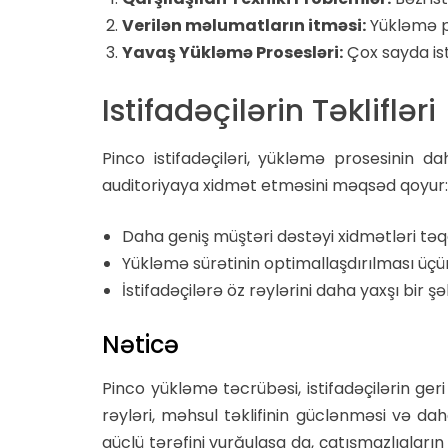
Verilən məlumatların itməsi:
Yükləmə pro
Yavaş Yükləmə Prosesləri:
Çox sayda ist
Istifadəçilərin Təklifləri
Pinco istifadəçiləri, yükləmə prosesinin da
auditoriyaya xidmət etməsini məqsəd qoyur:
Daha geniş müştəri dəstəyi xidmətləri tə
Yükləmə sürətinin optimallaşdırılması üçün 
İstifadəçilərə öz rəylərini daha yaxşı bir
Nəticə
Pinco yükləmə təcrübəsi, istifadəçilərin ger
rəyləri, məhsul təklifinin güclənməsi və 
güclü tərəfini vurğulasa da, çatışmazlıqları