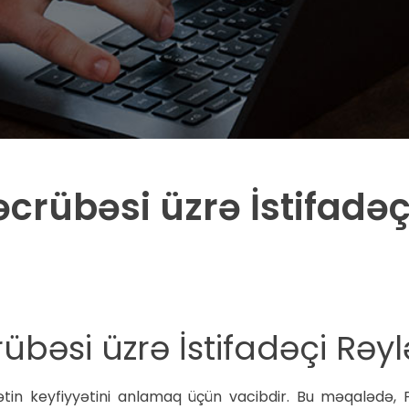
rübəsi üzrə İstifadəçi
bəsi üzrə İstifadəçi Rəyl
mətin keyfiyyətini anlamaq üçün vacibdir. Bu məqalədə, 