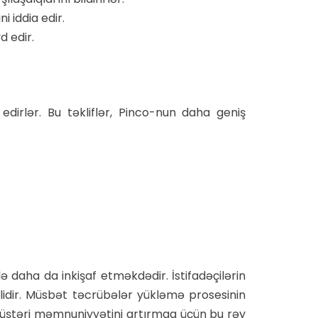
i iddia edir.
d edir.
 edirlər. Bu təkliflər, Pinco-nun daha geniş
ə daha da inkişaf etməkdədir. İstifadəçilərin
idir. Müsbət təcrübələr yükləmə prosesinin
, müştəri məmnuniyyətini artırmaq üçün bu rəy