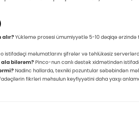
)
 alır?
Yükləmə prosesi ümumiyyətlə 5-10 dəqiqə ərzində 
o istifadəçi məlumatlarını şifrələr və təhlükəsiz serverlərd
 ala bilərəm?
Pinco-nun canlı dəstək xidmətindən istifadə
ərmi?
Nadinc hallarda, texniki pozuntular səbəbindən məl
ifadəçilərin fikrləri məhsulun keyfiyyətini daha yaxşı anla