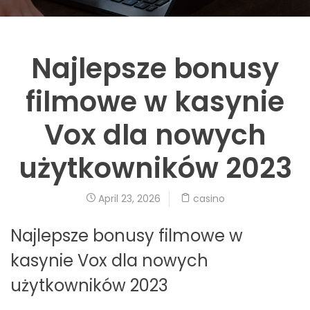
Najlepsze bonusy
filmowe w kasynie
Vox dla nowych
użytkowników 2023
April 23, 2026
casino
Najlepsze bonusy filmowe w
kasynie Vox dla nowych
użytkowników 2023