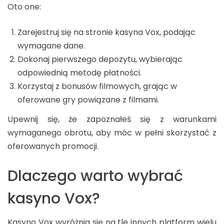
Oto one:
Zarejestruj się na stronie kasyna Vox, podając
wymagane dane.
Dokonaj pierwszego depozytu, wybierając
odpowiednią metodę płatności.
Korzystaj z bonusów filmowych, grając w
oferowane gry powiązane z filmami.
Upewnij się, że zapoznałeś się z warunkami
wymaganego obrotu, aby móc w pełni skorzystać z
oferowanych promocji.
Dlaczego warto wybrać
kasyno Vox?
Kasyno Vox wyróżnia się na tle innych platform wielu