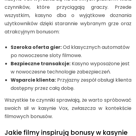
czynników, które przyciągają graczy. Przede
wszystkim, kasyno dba o wyjątkowe doznania
użytkowników dzięki starannie wybranym grze oraz
atrakcyjnym bonusom:
Szeroka oferta gier:
Od klasycznych automatów
po nowoczesne sloty filmowe.
Bezpieczne transakcje:
Kasyno wyposażone jest
w nowoczesne technologie zabezpieczeń.
Wsparcie klienta:
Przyjazny zespół obsługi klienta
dostępny przez całą dobę.
Wszystkie te czynniki sprawiają, że warto spróbować
swoich sił w kasynie Vox, zwłaszcza w kontekście
filmowych bonusów.
Jakie filmy inspirują bonusy w kasynie