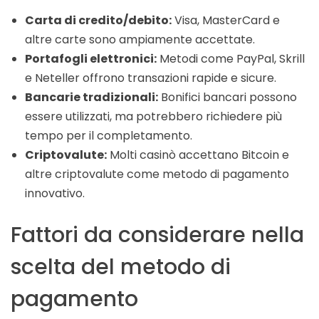
Carta di credito/debito:
Visa, MasterCard e
altre carte sono ampiamente accettate.
Portafogli elettronici:
Metodi come PayPal, Skrill
e Neteller offrono transazioni rapide e sicure.
Bancarie tradizionali:
Bonifici bancari possono
essere utilizzati, ma potrebbero richiedere più
tempo per il completamento.
Criptovalute:
Molti casinò accettano Bitcoin e
altre criptovalute come metodo di pagamento
innovativo.
Fattori da considerare nella
scelta del metodo di
pagamento