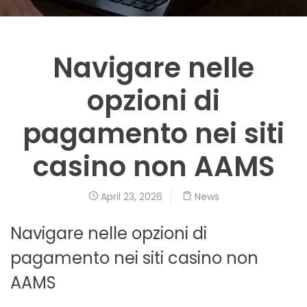
Navigare nelle
opzioni di
pagamento nei siti
casino non AAMS
April 23, 2026
News
Navigare nelle opzioni di
pagamento nei siti casino non
AAMS