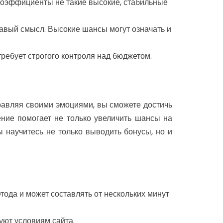
 коэффициенты не такие высокие, стабильные
авый смысл. Высокие шансы могут означать и
ебует строгого контроля над бюджетом.
правляя своими эмоциями, вы сможете достичь
ение помогает не только увеличить шансы на
 научитесь не только выводить бонусы, но и
ода и может составлять от нескольких минут
уют условиям сайта.