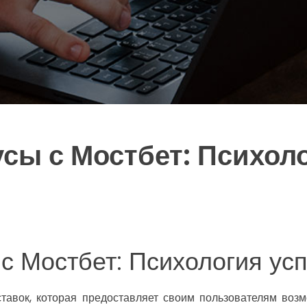
усы с Мостбет: Психол
с Мостбет: Психология ус
тавок, которая предоставляет своим пользователям воз