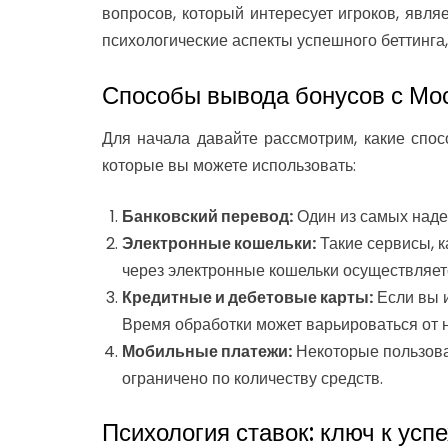
вопросов, который интересует игроков, явля
психологические аспекты успешного беттинга
Способы вывода бонусов с Мо
Для начала давайте рассмотрим, какие спо
которые вы можете использовать:
Банковский перевод:
Один из самых надеж
Электронные кошельки:
Такие сервисы, к
через электронные кошельки осуществляетс
Кредитные и дебетовые карты:
Если вы и
Время обработки может варьироваться от н
Мобильные платежи:
Некоторые пользова
ограничено по количеству средств.
Психология ставок: ключ к успе