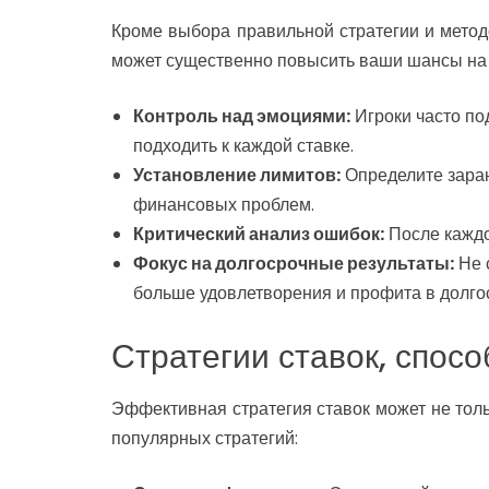
Кроме выбора правильной стратегии и метод
может существенно повысить ваши шансы на у
Контроль над эмоциями:
Игроки часто по
подходить к каждой ставке.
Установление лимитов:
Определите заран
финансовых проблем.
Критический анализ ошибок:
После каждой
Фокус на долгосрочные результаты:
Не 
больше удовлетворения и профита в долго
Стратегии ставок, спос
Эффективная стратегия ставок может не тол
популярных стратегий: