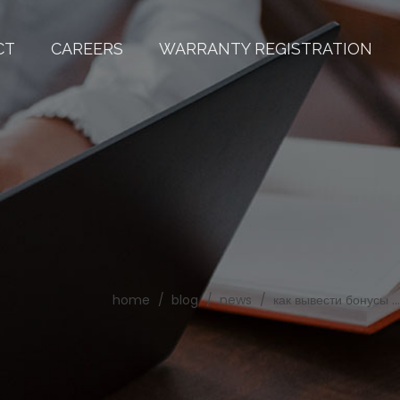
CT
CAREERS
WARRANTY REGISTRATION
home
blog
news
как вывести бонусы ...