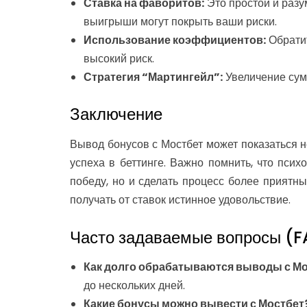
Ставка на фаворитов:
Это простой и разу
выигрыши могут покрыть ваши риски.
Использование коэффициентов:
Обратит
высокий риск.
Стратегия “Мартингейл”:
Увеличение сум
Заключение
Вывод бонусов с Мостбет может показаться н
успеха в беттинге. Важно помнить, что пси
победу, но и сделать процесс более приятн
получать от ставок истинное удовольствие.
Часто задаваемые вопросы (
Как долго обрабатываются выводы с М
до нескольких дней.
Какие бонусы можно вывести с Мостбет