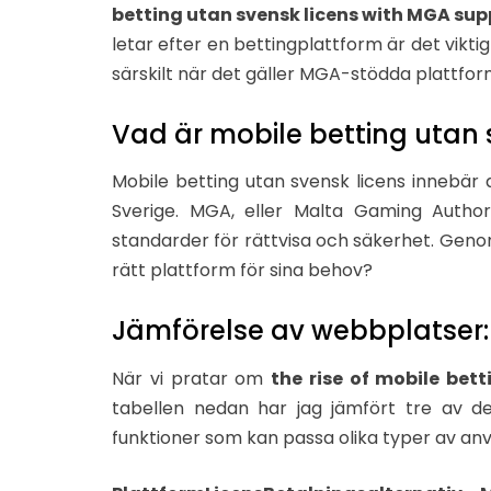
betting utan svensk licens with MGA sup
letar efter en bettingplattform är det vikt
särskilt när det gäller MGA-stödda plattfor
Vad är mobile betting utan
Mobile betting utan svensk licens innebär a
Sverige. MGA, eller Malta Gaming Authori
standarder för rättvisa och säkerhet. Geno
rätt plattform för sina behov?
Jämförelse av webbplatser: V
När vi pratar om
the rise of mobile bet
tabellen nedan har jag jämfört tre av d
funktioner som kan passa olika typer av an