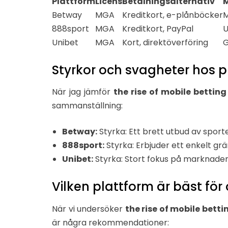
Plattform
Licens
Betalningsalternativ
M
Betway
MGA
Kreditkort, e-plånböcker
M
888sport
MGA
Kreditkort, PayPal
U
Unibet
MGA
Kort, direktöverföring
Styrkor och svagheter hos 
När jag jämför
the rise of mobile bettin
sammanställning:
Betway:
Styrka: Ett brett utbud av spo
888sport:
Styrka: Erbjuder ett enkelt gr
Unibet:
Styrka: Stort fokus på marknader 
Vilken plattform är bäst fö
När vi undersöker
the rise of mobile bett
är några rekommendationer: