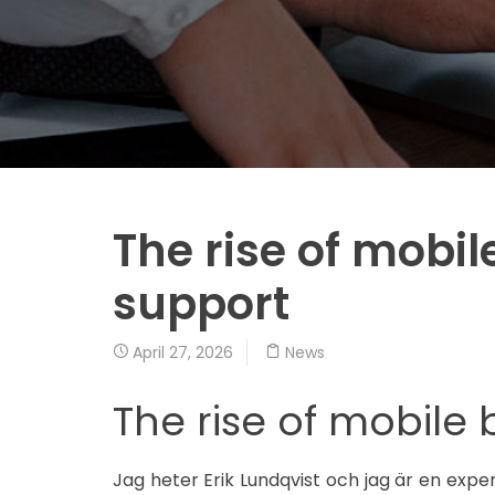
The rise of mobi
support
April 27, 2026
News
The rise of mobile
Jag heter Erik Lundqvist och jag är en exp