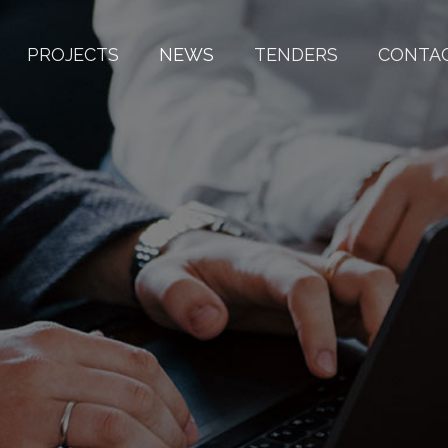
PROJECTS
NEWS
TENDERS
CONTA