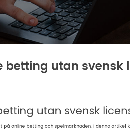
le betting utan svensk
 betting utan svensk lice
ert på online betting och spelmarknaden. I denna artikel