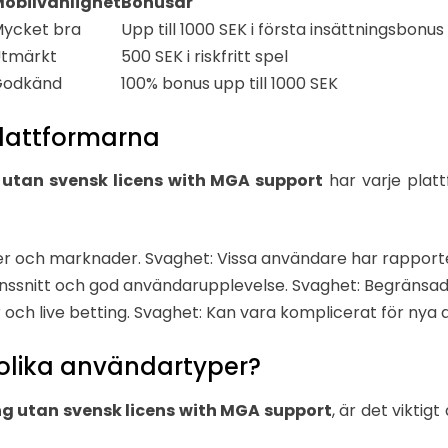
obilvänlighet
Bonusar
ycket bra
Upp till 1000 SEK i första insättningsbonus
tmärkt
500 SEK i riskfritt spel
Godkänd
100% bonus upp till 1000 SEK
plattformarna
g utan svensk licens with MGA support
har varje platt
rter och marknader. Svaghet: Vissa användare har rappo
änssnitt och god användarupplevelse. Svaghet: Begränsade
och live betting. Svaghet: Kan vara komplicerat för nya
r olika användartyper?
ing utan svensk licens with MGA support
, är det viktig