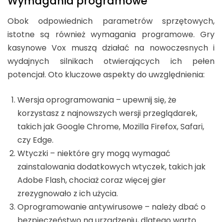
Wymagania programowe
Obok odpowiednich parametrów sprzętowych,
istotne są również wymagania programowe. Gry
kasynowe Vox muszą działać na nowoczesnych i
wydajnych silnikach otwierających ich pełen
potencjał. Oto kluczowe aspekty do uwzględnienia:
Wersja oprogramowania – upewnij się, że
korzystasz z najnowszych wersji przeglądarek,
takich jak Google Chrome, Mozilla Firefox, Safari,
czy Edge.
Wtyczki – niektóre gry mogą wymagać
zainstalowania dodatkowych wtyczek, takich jak
Adobe Flash, chociaż coraz więcej gier
zrezygnowało z ich użycia.
Oprogramowanie antywirusowe – należy dbać o
bezpieczeństwo na urządzeniu, dlatego warto