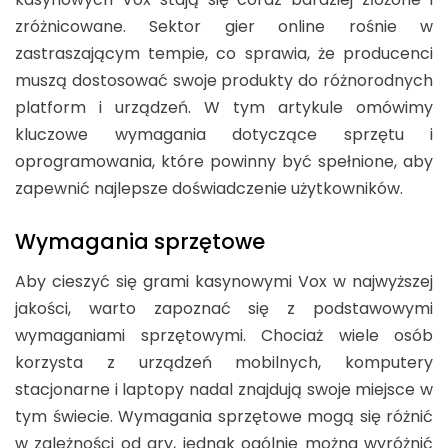
zróżnicowane. Sektor gier online rośnie w
zastraszającym tempie, co sprawia, że producenci
muszą dostosować swoje produkty do różnorodnych
platform i urządzeń. W tym artykule omówimy
kluczowe wymagania dotyczące sprzętu i
oprogramowania, które powinny być spełnione, aby
zapewnić najlepsze doświadczenie użytkowników.
Wymagania sprzętowe
Aby cieszyć się grami kasynowymi Vox w najwyższej
jakości, warto zapoznać się z podstawowymi
wymaganiami sprzętowymi. Chociaż wiele osób
korzysta z urządzeń mobilnych, komputery
stacjonarne i laptopy nadal znajdują swoje miejsce w
tym świecie. Wymagania sprzętowe mogą się różnić
w zależności od gry, jednak ogólnie można wyróżnić