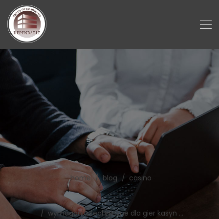
home
blog
casino
wymagania techniczne dla gier kasyn ...