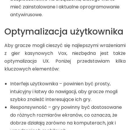
mieć zainstalowane i aktualne oprogramowanie
antywirusowe.
Optymalizacja użytkownika
Aby gracze mogli cieszyć się najlepszymi wrażeniami
z gier kasynowych Vox, niezbędna jest także
optymalizacja UX. Poniżej przedstawiam kilka
kluczowych elementów:
Interfejs użytkownika – powinien być prosty,
intuicyjny i łatwy do nawigacji, aby gracze mogli
szybko znaleźć interesujące ich gry.
Responsywność – gry powinny być dostosowane
do różnych rozmiarów ekranów, co oznacza, że
dobrze działają zarówno na komputerach, jak i