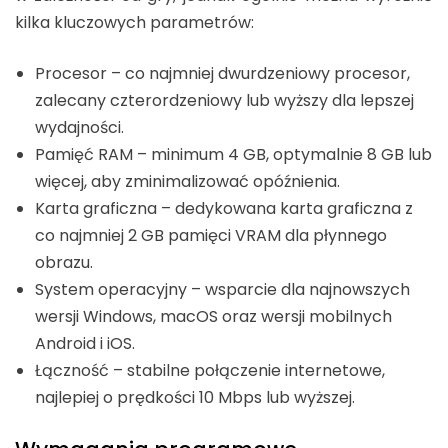
kilka kluczowych parametrów:
Procesor – co najmniej dwurdzeniowy procesor,
zalecany czterordzeniowy lub wyższy dla lepszej
wydajności.
Pamięć RAM – minimum 4 GB, optymalnie 8 GB lub
więcej, aby zminimalizować opóźnienia.
Karta graficzna – dedykowana karta graficzna z
co najmniej 2 GB pamięci VRAM dla płynnego
obrazu.
System operacyjny – wsparcie dla najnowszych
wersji Windows, macOS oraz wersji mobilnych
Android i iOS.
Łączność – stabilne połączenie internetowe,
najlepiej o prędkości 10 Mbps lub wyższej.