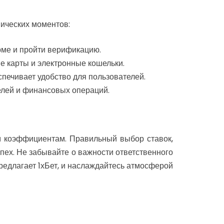
нических моментов:
рме и пройти верификацию.
е карты и электронные кошельки.
спечивает удобство для пользователей.
елей и финансовых операций.
м коэффициентам. Правильный выбор ставок,
пех. Не забывайте о важности ответственного
редлагает 1хБет, и наслаждайтесь атмосферой