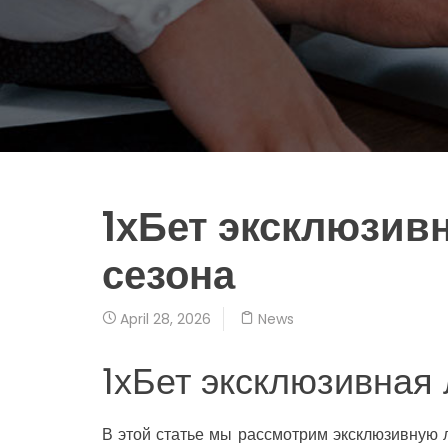
1хБет эксклюзивн
сезона
April 28, 2026
News
1хБет эксклюзивная 
В этой статье мы рассмотрим эксклюзивную л