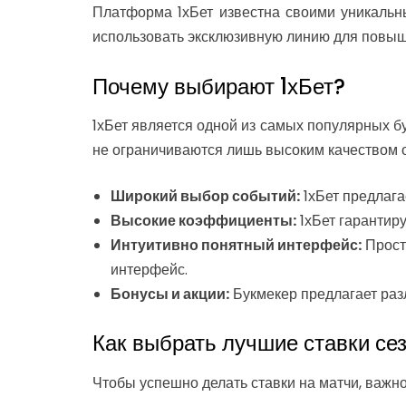
Платформа 1хБет известна своими уникальн
использовать эксклюзивную линию для повы
Почему выбирают 1хБет?
1хБет является одной из самых популярных 
не ограничиваются лишь высоким качеством 
Широкий выбор событий:
1хБет предлага
Высокие коэффициенты:
1хБет гарантир
Интуитивно понятный интерфейс:
Прост
интерфейс.
Бонусы и акции:
Букмекер предлагает раз
Как выбрать лучшие ставки се
Чтобы успешно делать ставки на матчи, важно