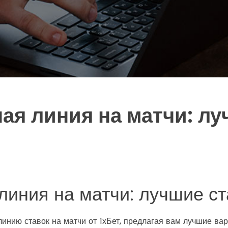
ая линия на матчи: лу
линия на матчи: лучшие ст
инию ставок на матчи от 1хБет, предлагая вам лучшие вар