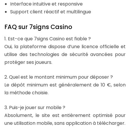
Interface intuitive et responsive
Support client réactif et multilingue
FAQ sur 7signs Casino
1. Est-ce que 7signs Casino est fiable ?
Oui, la plateforme dispose d’une licence officielle et
utilise des technologies de sécurité avancées pour
protéger ses joueurs.
2. Quel est le montant minimum pour déposer ?
Le dépôt minimum est généralement de 10 €, selon
la méthode choisie.
3. Puis-je jouer sur mobile ?
Absolument, le site est entièrement optimisé pour
une utilisation mobile, sans application à télécharger.