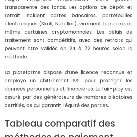
transparente des fonds. Les options de dépôt et
retrait incluent cartes bancaires, portefeuilles
électroniques (Skrill, Neteller), virement bancaire, et
même certaines cryptomonnaies. Les délais de
traitement sont compétitifs, avec des retraits qui
peuvent être validés en 24 à 72 heures selon la
méthode.
La plateforme dispose d’une licence reconnue et
employe un chiffrement SSL pour protéger les
données personnelles et financières. Le fair-play est
assuré par des générateurs de nombres aléatoires
certifiés, ce qui garantit l’équité des parties.
Tableau comparatif des