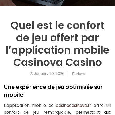
Quel est le confort
de jeu offert par
l’application mobile
Casinova Casino
January 20, 2026
News
Une expérience de jeu optimisée sur
mobile
L’application mobile de
casinocasinova.fr
offre un
confort de jeu remarquable, permettant aux