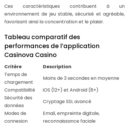
Ces caractéristiques contribuent à un
environnement de jeu stable, sécurisé et agréable,
favorisant ainsi la concentration et le plaisir.
Tableau comparatif des
performances de l’application
Casinova Casino
Critère
Description
Temps de
Moins de 3 secondes en moyenne
chargement
Compatibilité
iOS (12+) et Android (8+)
Sécurité des
Cryptage SSL avancé
données
Modes de
Email, empreinte digitale,
connexion
reconnaissance faciale