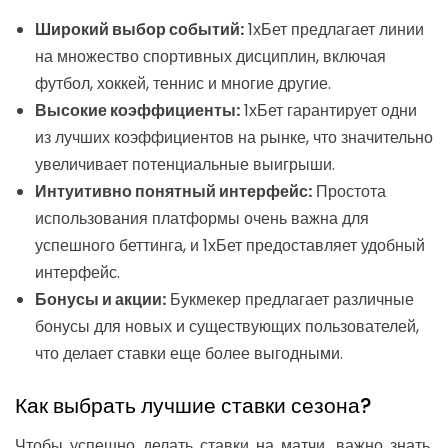
Широкий выбор событий:
1хБет предлагает линии
на множество спортивных дисциплин, включая
футбол, хоккей, теннис и многие другие.
Высокие коэффициенты:
1хБет гарантирует одни
из лучших коэффициентов на рынке, что значительно
увеличивает потенциальные выигрыши.
Интуитивно понятный интерфейс:
Простота
использования платформы очень важна для
успешного беттинга, и 1хБет предоставляет удобный
интерфейс.
Бонусы и акции:
Букмекер предлагает различные
бонусы для новых и существующих пользователей,
что делает ставки еще более выгодными.
Как выбрать лучшие ставки сезона?
Чтобы успешно делать ставки на матчи, важно знать,