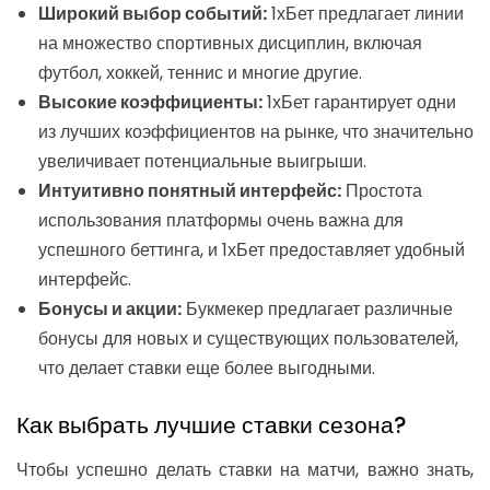
Широкий выбор событий:
1хБет предлагает линии
на множество спортивных дисциплин, включая
футбол, хоккей, теннис и многие другие.
Высокие коэффициенты:
1хБет гарантирует одни
из лучших коэффициентов на рынке, что значительно
увеличивает потенциальные выигрыши.
Интуитивно понятный интерфейс:
Простота
использования платформы очень важна для
успешного беттинга, и 1хБет предоставляет удобный
интерфейс.
Бонусы и акции:
Букмекер предлагает различные
бонусы для новых и существующих пользователей,
что делает ставки еще более выгодными.
Как выбрать лучшие ставки сезона?
Чтобы успешно делать ставки на матчи, важно знать,