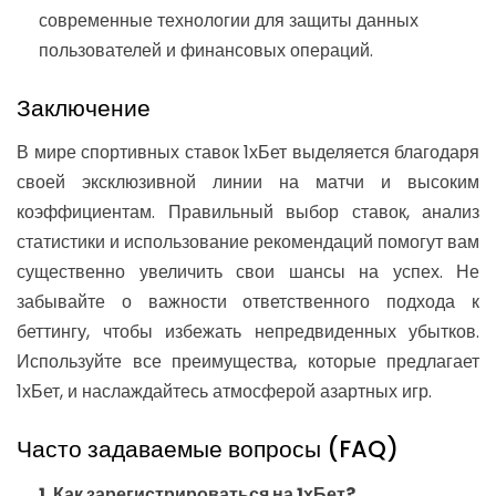
современные технологии для защиты данных
пользователей и финансовых операций.
Заключение
В мире спортивных ставок 1хБет выделяется благодаря
своей эксклюзивной линии на матчи и высоким
коэффициентам. Правильный выбор ставок, анализ
статистики и использование рекомендаций помогут вам
существенно увеличить свои шансы на успех. Не
забывайте о важности ответственного подхода к
беттингу, чтобы избежать непредвиденных убытков.
Используйте все преимущества, которые предлагает
1хБет, и наслаждайтесь атмосферой азартных игр.
Часто задаваемые вопросы (FAQ)
1. Как зарегистрироваться на 1хБет?