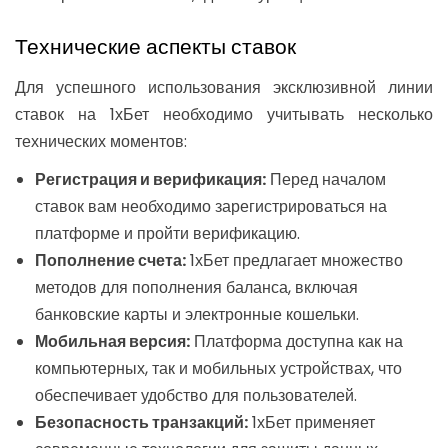
Технические аспекты ставок
Для успешного использования эксклюзивной линии
ставок на 1хБет необходимо учитывать несколько
технических моментов:
Регистрация и верификация:
Перед началом
ставок вам необходимо зарегистрироваться на
платформе и пройти верификацию.
Пополнение счета:
1хБет предлагает множество
методов для пополнения баланса, включая
банковские карты и электронные кошельки.
Мобильная версия:
Платформа доступна как на
компьютерных, так и мобильных устройствах, что
обеспечивает удобство для пользователей.
Безопасность транзакций:
1хБет применяет