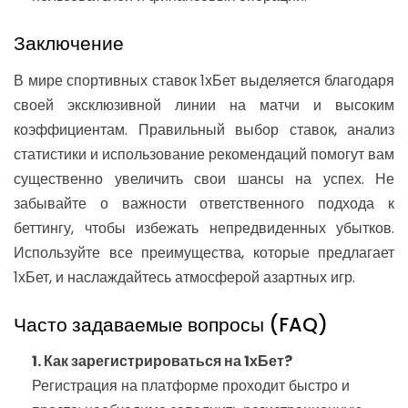
Заключение
В мире спортивных ставок 1хБет выделяется благодаря
своей эксклюзивной линии на матчи и высоким
коэффициентам. Правильный выбор ставок, анализ
статистики и использование рекомендаций помогут вам
существенно увеличить свои шансы на успех. Не
забывайте о важности ответственного подхода к
беттингу, чтобы избежать непредвиденных убытков.
Используйте все преимущества, которые предлагает
1хБет, и наслаждайтесь атмосферой азартных игр.
Часто задаваемые вопросы (FAQ)
1. Как зарегистрироваться на 1хБет?
Регистрация на платформе проходит быстро и