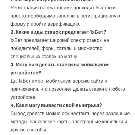
Регистрация на платформе проходит быстро и
просто: необходимо заполнить регистрационную
форму и пройти верификацию.
2. Какие виды ставок предлагает 1хБет?
1хБет предлагает широкий спектр ставок: на
победителей, форы, тоталы и множество
специальных ставок на матчи.
3. Могу ли я делать ставки на мобильном
устройстве?
Да, 1хБет имеет мобильную версию сайта и
приложения, что позволяет делать ставки с любого
устройства.
4. Как я могу вывести свой выигрыш?
Вывод средств можно осуществить через различные
методы: банковские карты, электронные кошельки и
другие способы.