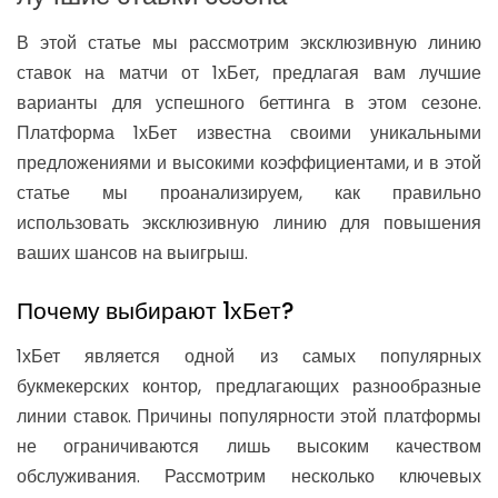
В этой статье мы рассмотрим эксклюзивную линию
ставок на матчи от 1хБет, предлагая вам лучшие
варианты для успешного беттинга в этом сезоне.
Платформа 1хБет известна своими уникальными
предложениями и высокими коэффициентами, и в этой
статье мы проанализируем, как правильно
использовать эксклюзивную линию для повышения
ваших шансов на выигрыш.
Почему выбирают 1хБет?
1хБет является одной из самых популярных
букмекерских контор, предлагающих разнообразные
линии ставок. Причины популярности этой платформы
не ограничиваются лишь высоким качеством
обслуживания. Рассмотрим несколько ключевых