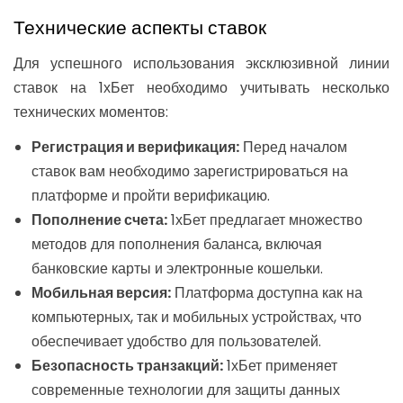
Технические аспекты ставок
Для успешного использования эксклюзивной линии
ставок на 1хБет необходимо учитывать несколько
технических моментов:
Регистрация и верификация:
Перед началом
ставок вам необходимо зарегистрироваться на
платформе и пройти верификацию.
Пополнение счета:
1хБет предлагает множество
методов для пополнения баланса, включая
банковские карты и электронные кошельки.
Мобильная версия:
Платформа доступна как на
компьютерных, так и мобильных устройствах, что
обеспечивает удобство для пользователей.
Безопасность транзакций:
1хБет применяет
современные технологии для защиты данных