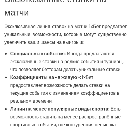
матчи
Эксклюзивная линия ставок на матчи 1хБет предлагает
уникальные возможности, которые могут существенно
увеличить ваши шансы на выигрыш:
Специальные события:
Иногда предлагаются
эксклюзивные ставки на редкие события и турниры,
что позволяет бетторам делать уникальные ставки.
Коэффициенты на «в живую»:
1хБет
предоставляет возможность делать ставки на
текущие события с изменением коэффициентов в
реальном времени.
Линии на менее популярные виды спорта:
Есть
возможность ставить на менее распространённые
спортивные события, где конкуренция невысока.