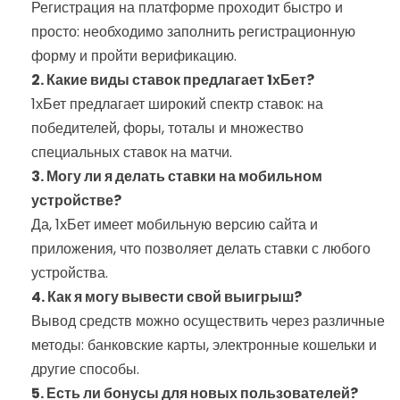
Регистрация на платформе проходит быстро и
просто: необходимо заполнить регистрационную
форму и пройти верификацию.
2. Какие виды ставок предлагает 1хБет?
1хБет предлагает широкий спектр ставок: на
победителей, форы, тоталы и множество
специальных ставок на матчи.
3. Могу ли я делать ставки на мобильном
устройстве?
Да, 1хБет имеет мобильную версию сайта и
приложения, что позволяет делать ставки с любого
устройства.
4. Как я могу вывести свой выигрыш?
Вывод средств можно осуществить через различные
методы: банковские карты, электронные кошельки и
другие способы.
5. Есть ли бонусы для новых пользователей?