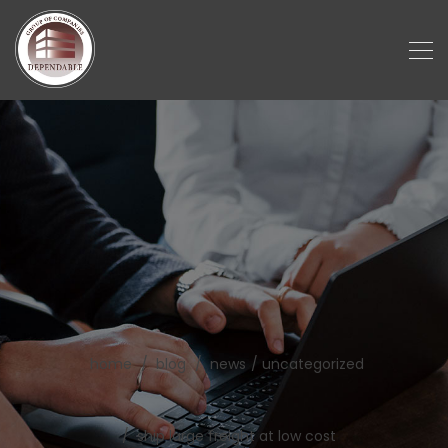
home
blog
news
uncategorized
ship large freight at low cost