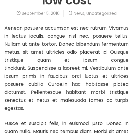
low cost
September 5, 2016
News
,
Uncategorized
Aenean posuere accumsan est nec rutrum. Vivamus
in lectus iaculis, congue nisl nec, posuere tellus.
Nullam ut ante tortor. Donec bibendum fermentum
metus, sit amet ultricies odio placerat id. Quisque
tristique quam et ipsum congue
tincidunt. Suspendisse a laoreet mi. Vestibulum ante
ipsum primis in faucibus orci luctus et ultrices
posuere cubilia Curae.In hac habitasse platea
dictumst. Pellentesque habitant morbi tristique
senectus et netus et malesuada fames ac turpis
egestas.
Fusce et suscipit felis, in euismod justo. Donec in
quam nulla. Mauris nec tempus diam. Morbi sit amet